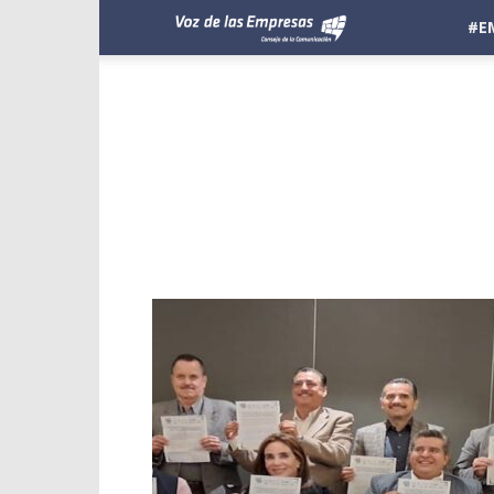
Voz
#E
de
las
Empresas