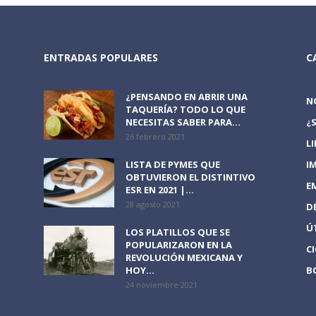
ENTRADAS POPULARES
C
¿PENSANDO EN ABRIR UNA
N
TAQUERÍA? TODO LO QUE
NECESITAS SABER PARA...
¿
26 febrero 2021
L
LISTA DE PYMES QUE
I
OBTUVIERON EL DISTINTIVO
E
ESR EN 2021 |...
28 agosto 2021
D
Ú
LOS PLATILLOS QUE SE
POPULARIZARON EN LA
C
REVOLUCIÓN MEXICANA Y
HOY...
B
24 noviembre 2021