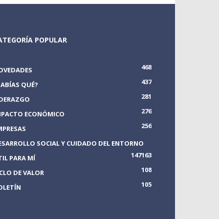
ATEGORÍA POPULAR
468
OVEDADES
437
SABÍAS QUÉ?
281
IDERAZGO
276
MPACTO ECONÓMICO
256
MPRESAS
ESARROLLO SOCIAL Y CUIDADO DEL ENTORNO
147
163
TIL PARA MÍ
108
ICLO DE VALOR
105
OLETÍN