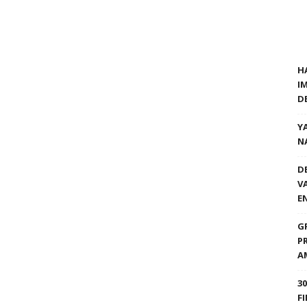
H
I
D
Y
N
D
V
E
G
P
A
3
F