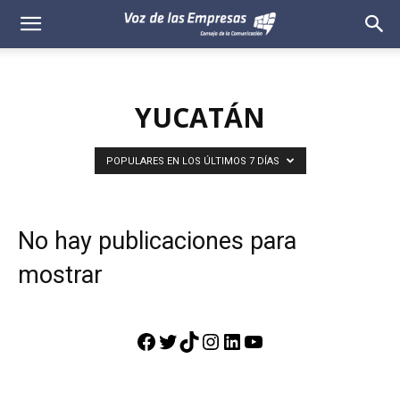
Voz
de
YUCATÁN
las
Empresas
POPULARES EN LOS ÚLTIMOS 7 DÍAS
No hay publicaciones para
mostrar
Facebook
Twitter
TikTok
Instagram
LinkedIn
YouTube