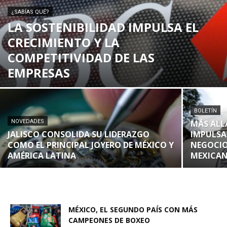
¿SABÍAS QUÉ?
LA SOSTENIBILIDAD IMPULSA EL
CRECIMIENTO Y LA
COMPETITIVIDAD DE LAS
EMPRESAS
BOLETÍN
NOVEDADES
MÁS ALL
JALISCO CONSOLIDA SU LIDERAZGO
IMPULSA
COMO EL PRINCIPAL JOYERO DE MÉXICO Y
NEGOCIO
AMÉRICA LATINA
MEXICA
MÉXICO, EL SEGUNDO PAÍS CON MÁS
CAMPEONES DE BOXEO