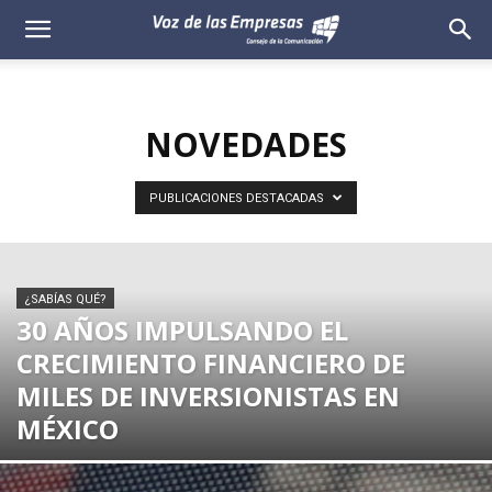
Voz
de
NOVEDADES
las
Empresas
PUBLICACIONES DESTACADAS
¿SABÍAS QUÉ?
30 AÑOS IMPULSANDO EL
CRECIMIENTO FINANCIERO DE
MILES DE INVERSIONISTAS EN
MÉXICO