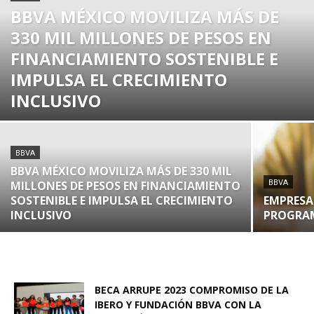
BBVA MÉXICO MOVILIZA MÁS DE
330 MIL MILLONES DE PESOS EN
FINANCIAMIENTO SOSTENIBLE E
IMPULSA EL CRECIMIENTO
INCLUSIVO
BBVA
BBVA MÉXICO MOVILIZA MÁS DE 330 MIL
MILLONES DE PESOS EN FINANCIAMIENTO
BBVA
SOSTENIBLE E IMPULSA EL CRECIMIENTO
EMPRESA
INCLUSIVO
PROGRAM
BECA ARRUPE 2023 COMPROMISO DE LA
IBERO Y FUNDACIÓN BBVA CON LA