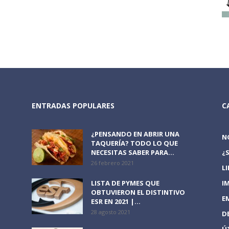
ENTRADAS POPULARES
C
¿PENSANDO EN ABRIR UNA
N
TAQUERÍA? TODO LO QUE
NECESITAS SABER PARA...
¿
26 febrero 2021
L
LISTA DE PYMES QUE
I
OBTUVIERON EL DISTINTIVO
E
ESR EN 2021 |...
28 agosto 2021
D