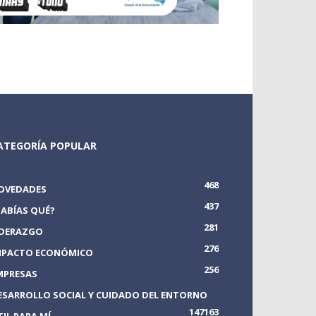
ATEGORÍA POPULAR
468
OVEDADES
437
SABÍAS QUÉ?
281
IDERAZGO
276
MPACTO ECONÓMICO
256
MPRESAS
ESARROLLO SOCIAL Y CUIDADO DEL ENTORNO
147
163