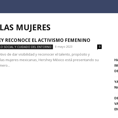
 LAS MUJERES
Y RECONOCE EL ACTIVISMO FEMENINO
8 mayo 2023
O SOCIAL Y CUIDADO DEL ENTORNO
0
tivo de dar visibilidad y reconocer el talento, propósito y
 las mujeres mexicanas, Hershey México está presentando su
H
mero...
I
D
Y
N
D
V
E