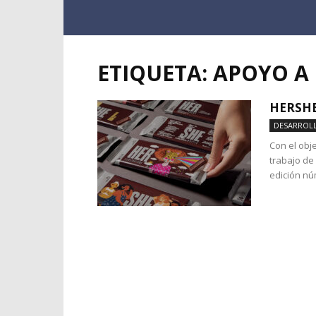
ETIQUETA: APOYO A
HERSHE
DESARROLL
Con el obje
trabajo de
edición nú