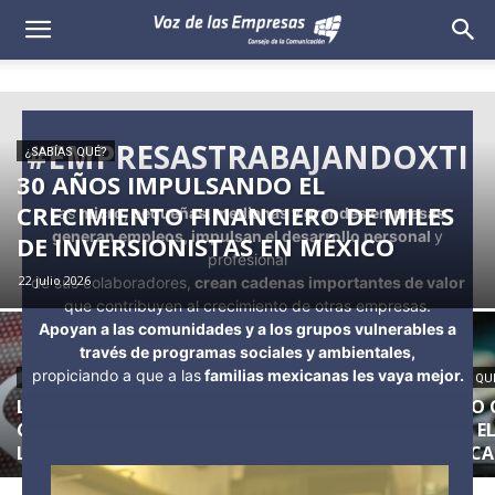
Voz
de
las
#EMPRESASTRABAJANDOXTI
¿SABÍAS QUÉ?
30 AÑOS IMPULSANDO EL
Empresas
CRECIMIENTO FINANCIERO DE MILES
Las
micro, pequeñas, medianas y grandes empresas
generan empleos, impulsan el desarrollo personal
y
DE INVERSIONISTAS EN MÉXICO
profesional
22 julio 2026
de sus colaboradores,
crean cadenas importantes de valor
que contribuyen al crecimiento de otras empresas.
Apoyan a las comunidades y a los grupos vulnerables a
través de programas sociales y ambientales,
propiciando a que a las
familias mexicanas les vaya mejor.
¿SABÍAS QUÉ?
¿SABÍAS QU
LA SOSTENIBILIDAD IMPULSA EL
JALISCO
CRECIMIENTO Y LA COMPETITIVIDAD DE
COMO EL
LAS EMPRESAS
AMÉRICA