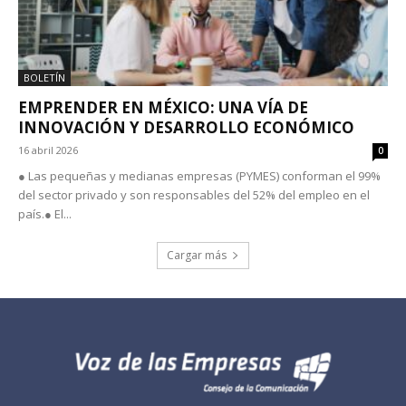
BOLETÍN
EMPRENDER EN MÉXICO: UNA VÍA DE
INNOVACIÓN Y DESARROLLO ECONÓMICO
16 abril 2026
0
● Las pequeñas y medianas empresas (PYMES) conforman el 99%
del sector privado y son responsables del 52% del empleo en el
país.● El...
Cargar más