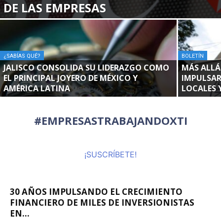
DE LAS EMPRESAS
¿SABÍAS QUÉ?
BOLETÍN
JALISCO CONSOLIDA SU LIDERAZGO COMO
MÁS ALLÁ
EL PRINCIPAL JOYERO DE MÉXICO Y
IMPULSAR
AMÉRICA LATINA
LOCALES 
#EMPRESASTRABAJANDOXTI
¡SUSCRÍBETE!
¿SABÍAS QUÉ?
30 AÑOS IMPULSANDO EL CRECIMIENTO
FINANCIERO DE MILES DE INVERSIONISTAS
EN...