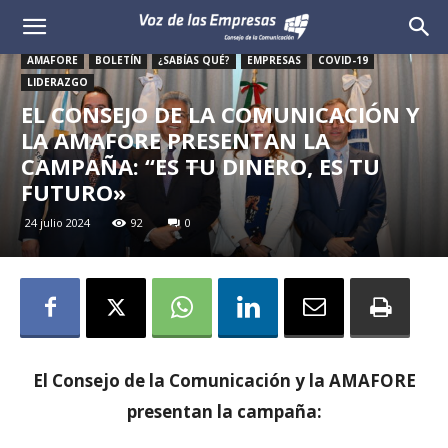
Voz
AMAFORE
BOLETÍN
¿SABÍAS QUÉ?
EMPRESAS
COVID-19
de
LIDERAZGO
EL CONSEJO DE LA COMUNICACIÓN Y
las
LA AMAFORE PRESENTAN LA
CAMPAÑA: “ES TU DINERO, ES TU
Empresas
FUTURO»
24 julio 2024
92
0
El Consejo de la Comunicación y la AMAFORE
presentan la campaña: