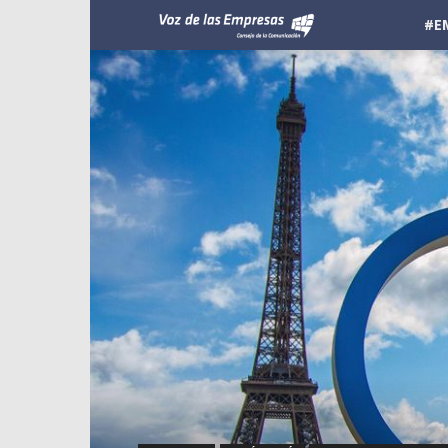
Voz
#E
de
las
Empresas