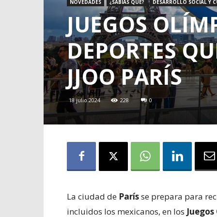
NOVEDADES
¿SABÍAS QUÉ?
DESARROLLO SOCIAL Y 
JUEGOS OLÍMP
DEPORTES QU
JJOO PARÍS
18 julio 2024
228
0
L
a ciudad de
París
se prepara para rec
incluidos los mexicanos, en los
Juegos 