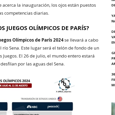
e acerca la inauguración, los ojos están puestos
D
las competencias diarias.
Y
N
 JUEGOS OLÍMPICOS DE PARÍS?
D
V
uegos Olímpicos de París 2024
se llevará a cabo
E
 río Sena. Este lugar será el telón de fondo de un
G
s Juegos. El 26 de julio, el mundo entero estará
P
 desfilan por las aguas del Sena.
A
3
F
M