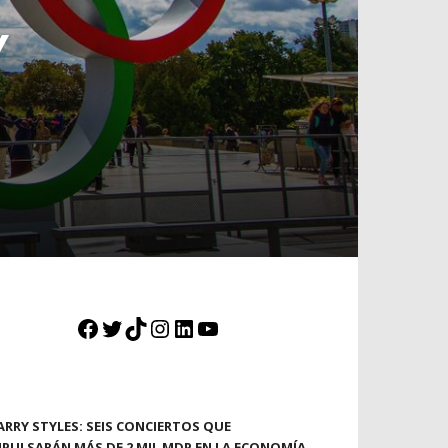
Y
N
Facebook
Twitter
TikTok
Instagram
LinkedIn
YouTube
ARRY STYLES: SEIS CONCIERTOS QUE
MPULSARÁN MÁS DE 2 MIL MDP EN LA ECONOMÍA