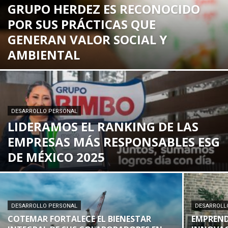
GRUPO HERDEZ ES RECONOCIDO
POR SUS PRÁCTICAS QUE
GENERAN VALOR SOCIAL Y
AMBIENTAL
DESARROLLO PERSONAL
LIDERAMOS EL RANKING DE LAS
EMPRESAS MÁS RESPONSABLES ESG
DE MÉXICO 2025
DESARROLLO PERSONAL
DESARROLL
COTEMAR FORTALECE EL BIENESTAR
EMPREND