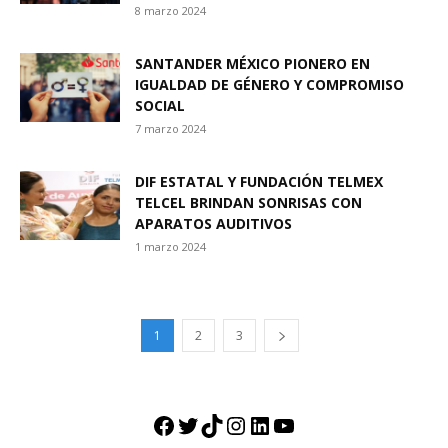
8 marzo 2024
SANTANDER MÉXICO PIONERO EN
IGUALDAD DE GÉNERO Y COMPROMISO
SOCIAL
7 marzo 2024
DIF ESTATAL Y FUNDACIÓN TELMEX
TELCEL BRINDAN SONRISAS CON
APARATOS AUDITIVOS
1 marzo 2024
1
2
3
Facebook
Twitter
TikTok
Instagram
LinkedIn
YouTube