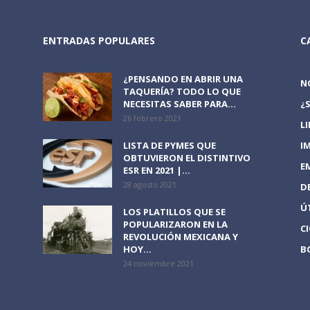
ENTRADAS POPULARES
C
¿PENSANDO EN ABRIR UNA
N
TAQUERÍA? TODO LO QUE
NECESITAS SABER PARA...
¿
26 febrero 2021
L
LISTA DE PYMES QUE
I
OBTUVIERON EL DISTINTIVO
E
ESR EN 2021 |...
28 agosto 2021
D
Ú
LOS PLATILLOS QUE SE
POPULARIZARON EN LA
C
REVOLUCIÓN MEXICANA Y
HOY...
B
24 noviembre 2021