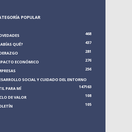
ATEGORÍA POPULAR
468
OVEDADES
437
SABÍAS QUÉ?
281
IDERAZGO
276
MPACTO ECONÓMICO
256
MPRESAS
ESARROLLO SOCIAL Y CUIDADO DEL ENTORNO
147
163
TIL PARA MÍ
108
ICLO DE VALOR
105
OLETÍN