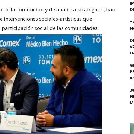
I
o de la comunidad y de aliados estratégicos, han
D
intervenciones sociales-artísticas que
Y
a participación social de las comunidades.
N
D
V
E
G
P
A
3
F
M