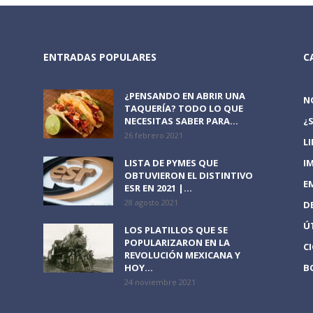
ENTRADAS POPULARES
C
¿PENSANDO EN ABRIR UNA
N
TAQUERÍA? TODO LO QUE
NECESITAS SABER PARA...
¿
26 febrero 2021
L
LISTA DE PYMES QUE
I
OBTUVIERON EL DISTINTIVO
E
ESR EN 2021 |...
28 agosto 2021
D
Ú
LOS PLATILLOS QUE SE
POPULARIZARON EN LA
C
REVOLUCIÓN MEXICANA Y
HOY...
B
24 noviembre 2021