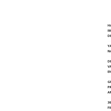
H
I
D
Y
N
D
V
E
G
P
A
3
F