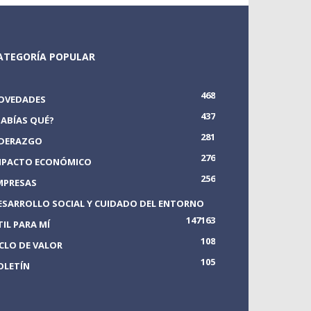
ATEGORÍA POPULAR
468
OVEDADES
437
SABÍAS QUÉ?
281
IDERAZGO
276
MPACTO ECONÓMICO
256
MPRESAS
ESARROLLO SOCIAL Y CUIDADO DEL ENTORNO
147
163
TIL PARA MÍ
108
ICLO DE VALOR
105
OLETÍN