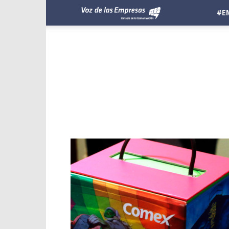
Voz
#E
de
las
Empresas