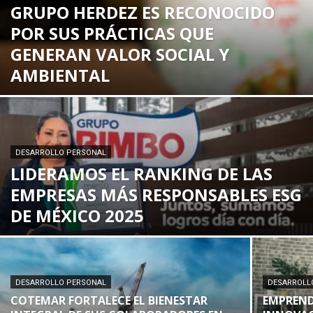
GRUPO HERDEZ ES RECONOCIDO
POR SUS PRÁCTICAS QUE
GENERAN VALOR SOCIAL Y
AMBIENTAL
DESARROLLO PERSONAL
LIDERAMOS EL RANKING DE LAS
EMPRESAS MÁS RESPONSABLES ESG
DE MÉXICO 2025
DESARROLLO PERSONAL
DESARROLL
COTEMAR FORTALECE EL BIENESTAR
EMPREND