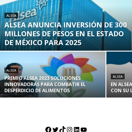
ALSEA
ALSEA ANUNCIA INVERSIÓN DE 300
MILLONES DE PESOS EN EL ESTADO
DE MÉXICO PARA 2025
ALSEA
PREMIO ALSEA 2023 SOLUCIONES
ALSEA
INNOVADORAS PARA COMBATIR EL
EN ALSE
DESPERDICIO DE ALIMENTOS
CON SU 
Facebook
Twitter
TikTok
Instagram
LinkedIn
YouTube