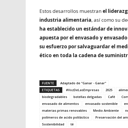
Estos desarrollos muestran
el lideraz
industria alimentaria
, así como su d
ha establecido un estándar de innov
apuesta por el envasado y envasado d
su esfuerzo por salvaguardar el me
ético en toda la cadena de suministr
FUENTE
Adaptado de "Ganar - Ganar"
ETIQUETAS
#VozDeLasEmpresas
2025
alime
biodegradables
botellas delgadas
Café
Com
envasado de alimentos
envasado sostenible
en
materias primas renovables
Medio Ambiente
n
polímeros de acido poliláctico
Preservación del am
Sostenibilidad
té