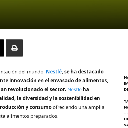
entación del mundo,
Nestlé
, se
ha destacado
H
nte innovación en el envasado de alimentos,
I
an revolucionado el sector.
Nestlé
ha
D
dad, la diversidad y la sostenibilidad en
Y
 producción y consumo
ofreciendo una amplia
N
sta alimentos preparados.
D
V