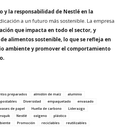
go y la responsabilidad de Nestlé en la
edicación a un futuro más sostenible. La empresa
ación que impacta en todo el sector, y
e alimentos sostenible, lo que se refleja en
dio ambiente y promover el comportamiento
o.
ntos preparados
almidón de maíz
aluminio
postables
Diversidad
empaquetado
envasado
vases de papel
Huella de carbono
Liderazgo
esquik
Nestlé
oxígeno
plástico
biente
Promoción
reciclables
reutilizables