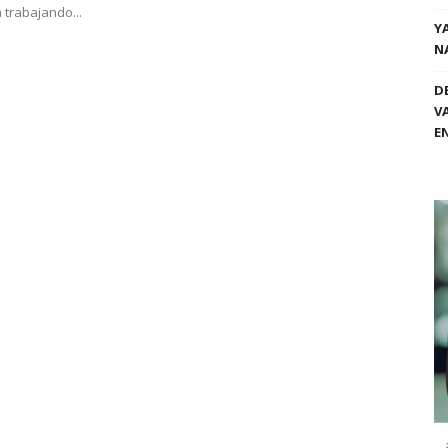
 trabajando...
Y
N
D
V
E