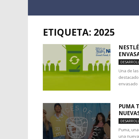
ETIQUETA: 2025
NESTLÉ
ENVASA
DESARROL
Una de las
destacado 
envasado d
PUMA T
NUEVAS
DESARROL
Puma, una
una nueva 