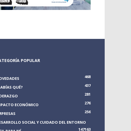
ATEGORÍA POPULAR
468
OVEDADES
437
SABÍAS QUÉ?
281
IDERAZGO
276
MPACTO ECONÓMICO
256
MPRESAS
ESARROLLO SOCIAL Y CUIDADO DEL ENTORNO
147
163