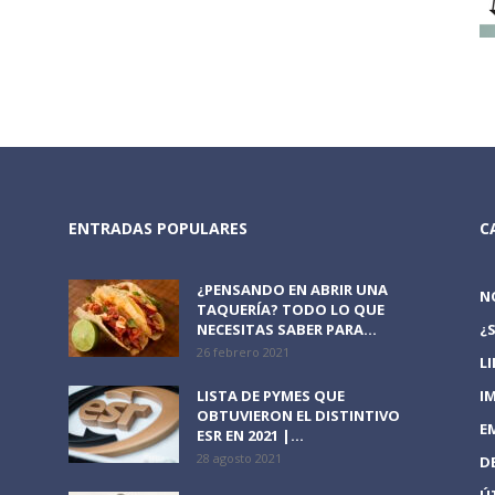
ENTRADAS POPULARES
C
¿PENSANDO EN ABRIR UNA
N
TAQUERÍA? TODO LO QUE
NECESITAS SABER PARA...
¿
26 febrero 2021
L
LISTA DE PYMES QUE
I
OBTUVIERON EL DISTINTIVO
E
ESR EN 2021 |...
28 agosto 2021
D