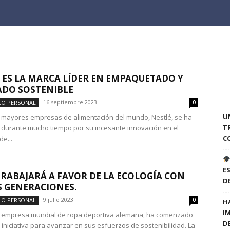
 ES LA MARCA LÍDER EN EMPAQUETADO Y
DO SOSTENIBLE
16 septiembre 2023
LO PERSONAL
0
U
 mayores empresas de alimentación del mundo, Nestlé, se ha
T
durante mucho tiempo por su incesante innovación en el
C
e...
E
RABAJARÁ A FAVOR DE LA ECOLOGÍA CON
D
 GENERACIONES.
9 julio 2023
LO PERSONAL
0
H
I
 empresa mundial de ropa deportiva alemana, ha comenzado
D
iniciativa para avanzar en sus esfuerzos de sostenibilidad. La