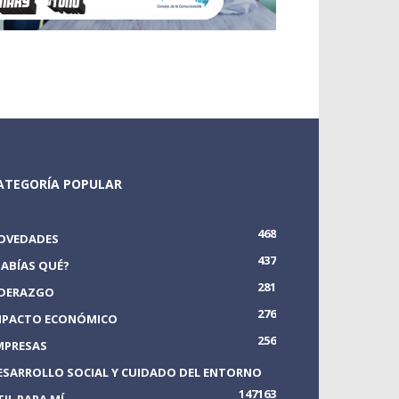
ATEGORÍA POPULAR
468
OVEDADES
437
SABÍAS QUÉ?
281
IDERAZGO
276
MPACTO ECONÓMICO
256
MPRESAS
ESARROLLO SOCIAL Y CUIDADO DEL ENTORNO
147
163