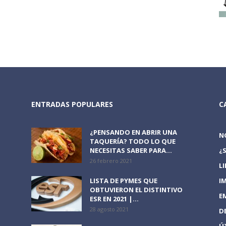
ENTRADAS POPULARES
C
¿PENSANDO EN ABRIR UNA
N
TAQUERÍA? TODO LO QUE
NECESITAS SABER PARA...
¿
26 febrero 2021
L
LISTA DE PYMES QUE
I
OBTUVIERON EL DISTINTIVO
E
ESR EN 2021 |...
28 agosto 2021
D