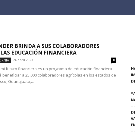
DER BRINDA A SUS COLABORADORES
LAS EDUCACIÓN FINANCIERA
26 abril 2023
ORNIA
0
H
 mi futuro financiero es un programa de educación financiera
I
á beneficiar a 25,000 colaboradores agrícolas en los estados de
D
isco, Guanajuato,...
Y
N
D
V
E