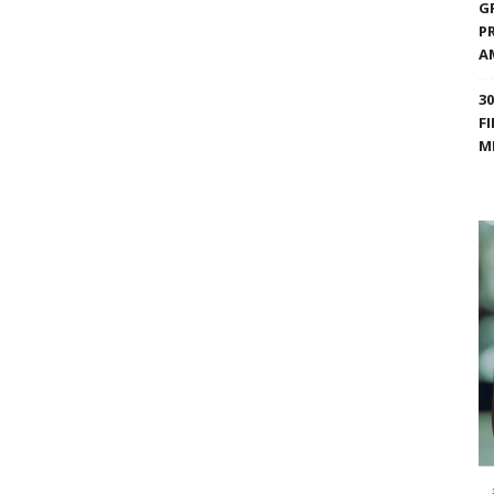
G
P
A
3
F
M