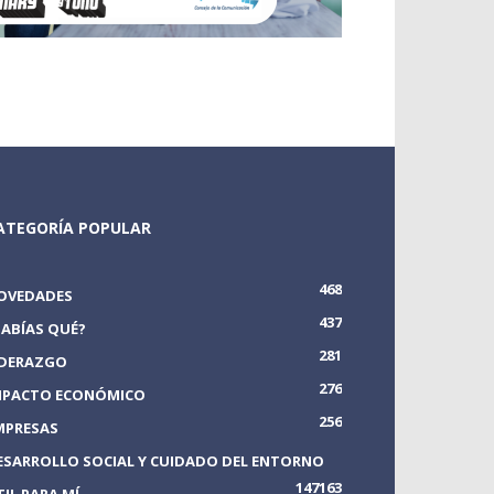
ATEGORÍA POPULAR
468
OVEDADES
437
SABÍAS QUÉ?
281
IDERAZGO
276
MPACTO ECONÓMICO
256
MPRESAS
ESARROLLO SOCIAL Y CUIDADO DEL ENTORNO
147
163