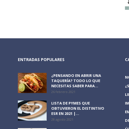
ENTRADAS POPULARES
C
¿PENSANDO EN ABRIR UNA
N
TAQUERÍA? TODO LO QUE
NECESITAS SABER PARA...
¿
26 febrero 2021
L
LISTA DE PYMES QUE
I
OBTUVIERON EL DISTINTIVO
E
ESR EN 2021 |...
28 agosto 2021
D