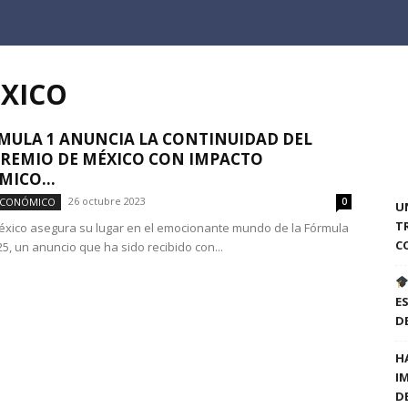
ÉXICO
MULA 1 ANUNCIA LA CONTINUIDAD DEL
REMIO DE MÉXICO CON IMPACTO
ICO...
26 octubre 2023
ECONÓMICO
0
U
T
éxico asegura su lugar en el emocionante mundo de la Fórmula
C
5, un anuncio que ha sido recibido con...
E
D
H
I
D