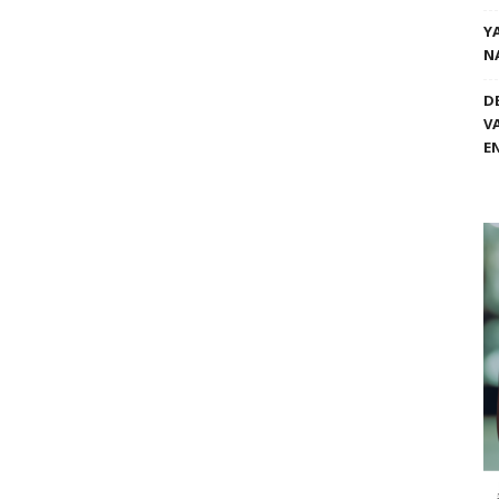
Y
N
D
V
E