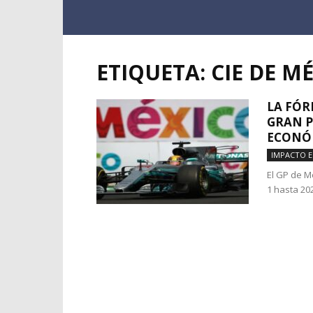
ETIQUETA: CIE DE M
LA FÓR
GRAN P
ECONÓM
IMPACTO 
El GP de M
1 hasta 202