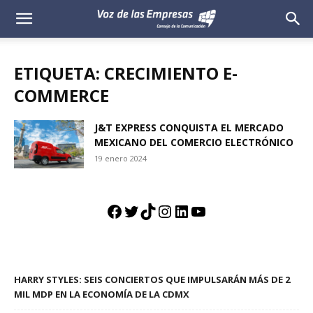
Voz
de
ETIQUETA: CRECIMIENTO E-
las
COMMERCE
Empresas
J&T EXPRESS CONQUISTA EL MERCADO
MEXICANO DEL COMERCIO ELECTRÓNICO
19 enero 2024
Facebook
Twitter
TikTok
Instagram
LinkedIn
YouTube
HARRY STYLES: SEIS CONCIERTOS QUE IMPULSARÁN MÁS DE 2
MIL MDP EN LA ECONOMÍA DE LA CDMX