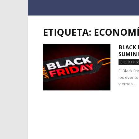
ETIQUETA: ECONOM
BLACK 
SUMINI
CICLO DE 
El Black F
los evento
viernes...