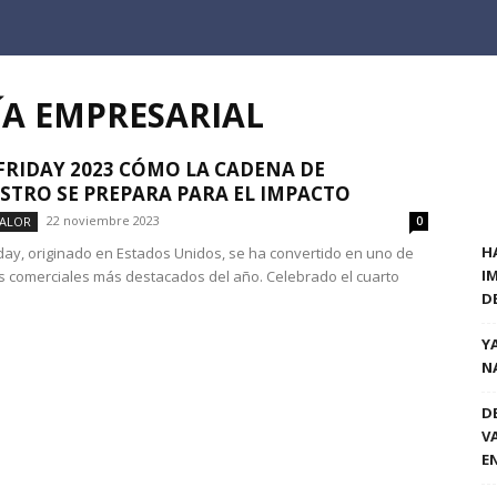
ÍA EMPRESARIAL
FRIDAY 2023 CÓMO LA CADENA DE
STRO SE PREPARA PARA EL IMPACTO
22 noviembre 2023
VALOR
0
H
riday, originado en Estados Unidos, se ha convertido en uno de
I
s comerciales más destacados del año. Celebrado el cuarto
D
Y
N
D
V
E