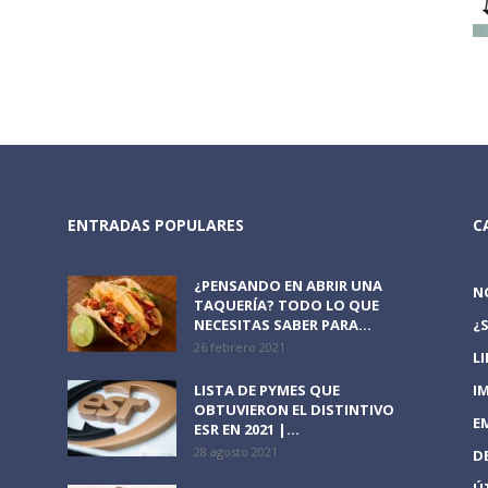
ENTRADAS POPULARES
C
¿PENSANDO EN ABRIR UNA
N
TAQUERÍA? TODO LO QUE
NECESITAS SABER PARA...
¿
26 febrero 2021
L
LISTA DE PYMES QUE
I
OBTUVIERON EL DISTINTIVO
E
ESR EN 2021 |...
28 agosto 2021
D