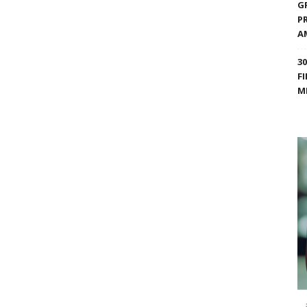
G
P
A
3
F
M