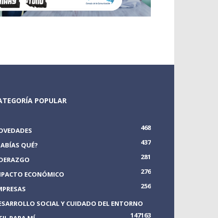
ATEGORÍA POPULAR
468
OVEDADES
437
SABÍAS QUÉ?
281
IDERAZGO
276
MPACTO ECONÓMICO
256
MPRESAS
ESARROLLO SOCIAL Y CUIDADO DEL ENTORNO
147
163