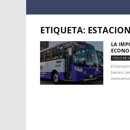
ETIQUETA: ESTACIO
LA IMP
ECONO
CICLO DE 
El transpo
bienes: ta
mexicanos 