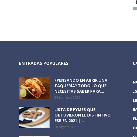
ENTRADAS POPULARES
C
¿PENSANDO EN ABRIR UNA
N
TAQUERÍA? TODO LO QUE
NECESITAS SABER PARA...
¿
26 febrero 2021
L
LISTA DE PYMES QUE
I
OBTUVIERON EL DISTINTIVO
E
ESR EN 2021 |...
28 agosto 2021
D