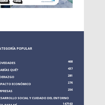
ATEGORÍA POPULAR
468
OVEDADES
437
SABÍAS QUÉ?
281
IDERAZGO
276
MPACTO ECONÓMICO
256
MPRESAS
ESARROLLO SOCIAL Y CUIDADO DEL ENTORNO
147
163