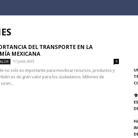
NES
ORTANCIA DEL TRANSPORTE EN LA
MÍA MEXICANA
17 junio 2023
VALOR
0
U
rte no solo es importante para movilizar recursos, productos y
T
mbién es de gran valor para los ciudadanos. Millones de
C
usan...
E
D
H
I
D