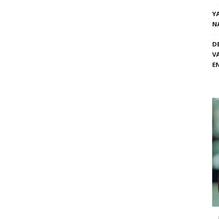
Y
N
D
V
E