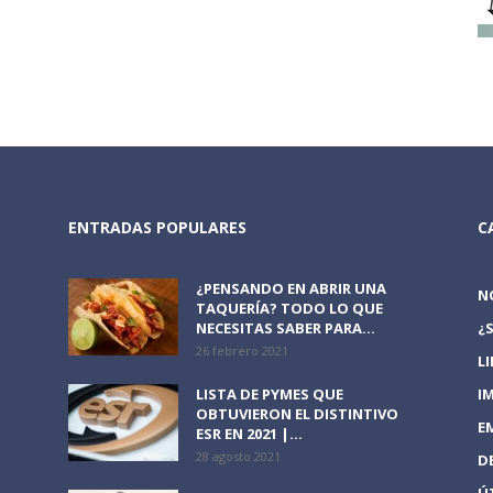
ENTRADAS POPULARES
C
¿PENSANDO EN ABRIR UNA
N
TAQUERÍA? TODO LO QUE
NECESITAS SABER PARA...
¿
26 febrero 2021
L
LISTA DE PYMES QUE
I
OBTUVIERON EL DISTINTIVO
E
ESR EN 2021 |...
28 agosto 2021
D