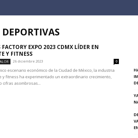
S DEPORTIVAS
 FACTORY EXPO 2023 CDMX LÍDER EN
E Y FITNESS
26 diciembre 2023
VALOR
0
H
mico escenario económico de la Ciudad de México, la industria
I
e y fitness ha experimentado un extraordinario crecimiento,
D
 cifras asombrosas...
Y
N
D
V
E