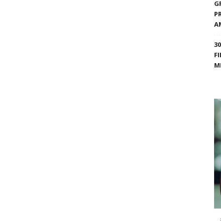
G
P
A
3
F
M