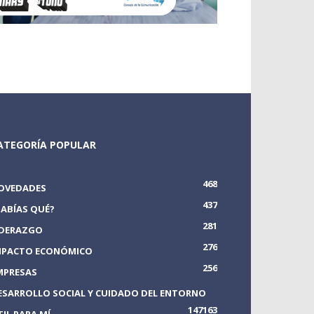
ATEGORÍA POPULAR
468
OVEDADES
437
SABÍAS QUÉ?
281
IDERAZGO
276
MPACTO ECONÓMICO
256
MPRESAS
ESARROLLO SOCIAL Y CUIDADO DEL ENTORNO
147
163