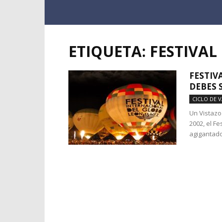
ETIQUETA: FESTIVAL
FESTIV
DEBES 
CICLO DE 
Un Vistazo
2002, el Fe
agigantados