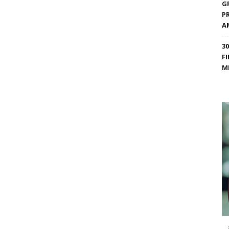
G
P
A
3
F
M