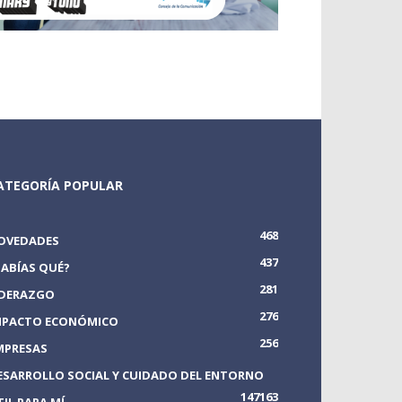
ATEGORÍA POPULAR
468
OVEDADES
437
SABÍAS QUÉ?
281
IDERAZGO
276
MPACTO ECONÓMICO
256
MPRESAS
ESARROLLO SOCIAL Y CUIDADO DEL ENTORNO
147
163