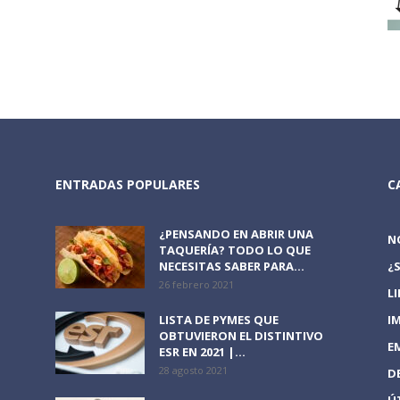
ENTRADAS POPULARES
C
¿PENSANDO EN ABRIR UNA
N
TAQUERÍA? TODO LO QUE
NECESITAS SABER PARA...
¿
26 febrero 2021
L
LISTA DE PYMES QUE
I
OBTUVIERON EL DISTINTIVO
E
ESR EN 2021 |...
28 agosto 2021
D