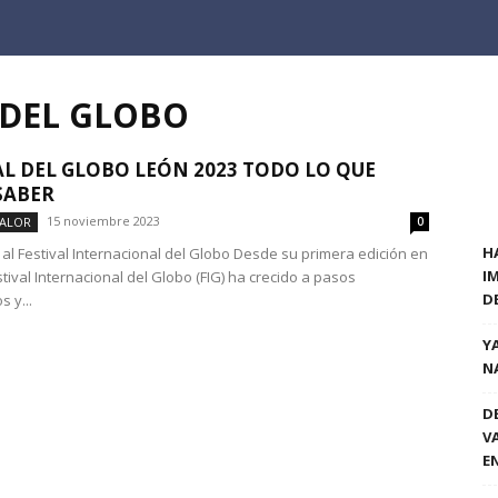
 DEL GLOBO
AL DEL GLOBO LEÓN 2023 TODO LO QUE
SABER
15 noviembre 2023
VALOR
0
H
 al Festival Internacional del Globo Desde su primera edición en
I
stival Internacional del Globo (FIG) ha crecido a pasos
D
 y...
Y
N
D
V
E