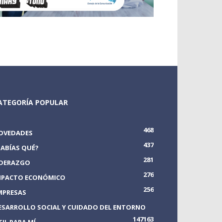
ATEGORÍA POPULAR
468
OVEDADES
437
SABÍAS QUÉ?
281
IDERAZGO
276
MPACTO ECONÓMICO
256
MPRESAS
ESARROLLO SOCIAL Y CUIDADO DEL ENTORNO
147
163