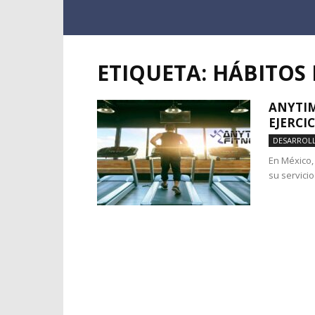
ETIQUETA: HÁBITOS 
ANYTIM
EJERCI
DESARROL
En México,
su servicio