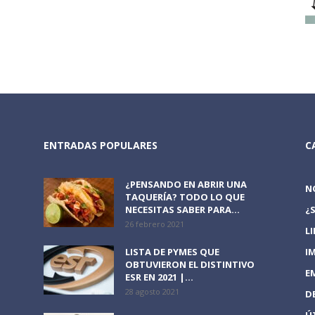
ENTRADAS POPULARES
C
¿PENSANDO EN ABRIR UNA
N
TAQUERÍA? TODO LO QUE
NECESITAS SABER PARA...
¿
26 febrero 2021
L
LISTA DE PYMES QUE
I
OBTUVIERON EL DISTINTIVO
E
ESR EN 2021 |...
28 agosto 2021
D