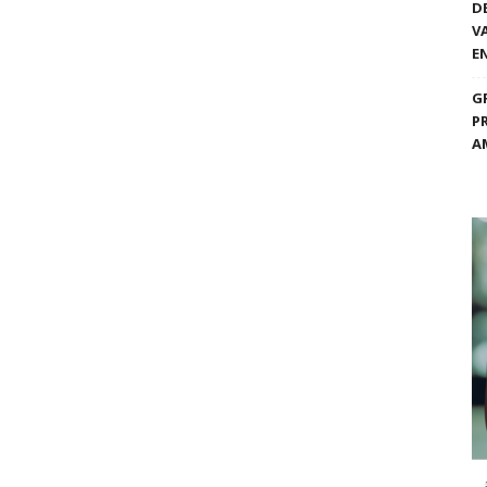
D
V
E
G
P
A