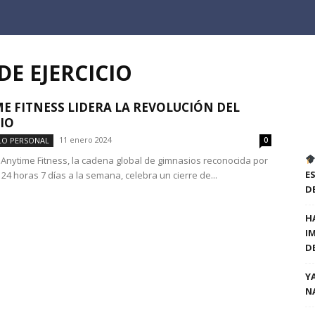
DE EJERCICIO
E FITNESS LIDERA LA REVOLUCIÓN DEL
CIO
11 enero 2024
LO PERSONAL
0
 Anytime Fitness, la cadena global de gimnasios reconocida por
E
 24 horas 7 días a la semana, celebra un cierre de...
D
H
I
D
Y
N