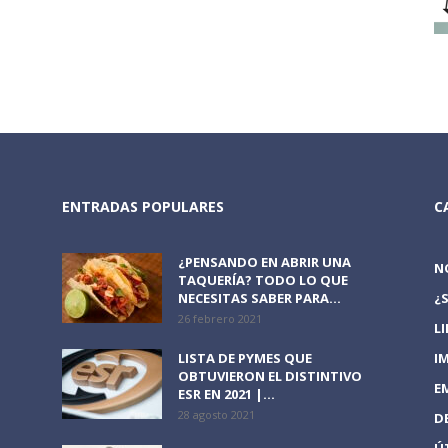
ENTRADAS POPULARES
C
¿PENSANDO EN ABRIR UNA
N
TAQUERÍA? TODO LO QUE
NECESITAS SABER PARA...
¿
26 febrero 2021
L
LISTA DE PYMES QUE
I
OBTUVIERON EL DISTINTIVO
E
ESR EN 2021 |...
28 agosto 2021
D