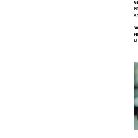
G
P
A
3
F
M