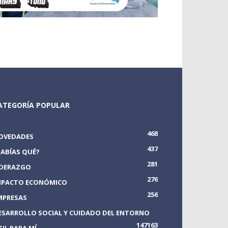
ATEGORÍA POPULAR
468
OVEDADES
437
SABÍAS QUÉ?
281
IDERAZGO
276
MPACTO ECONÓMICO
256
MPRESAS
ESARROLLO SOCIAL Y CUIDADO DEL ENTORNO
147
163