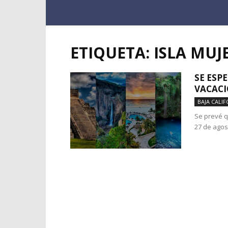
ETIQUETA: ISLA MUJ
SE ESP
VACACI
BAJA CALIF
Se prevé q
27 de agos