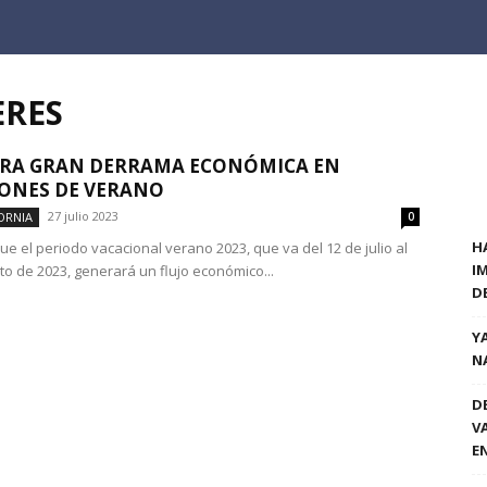
ERES
ERA GRAN DERRAMA ECONÓMICA EN
ONES DE VERANO
27 julio 2023
ORNIA
0
H
ue el periodo vacacional verano 2023, que va del 12 de julio al
I
to de 2023, generará un flujo económico...
D
Y
N
D
V
E