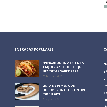
ENTRADAS POPULARES
C
¿PENSANDO EN ABRIR UNA
N
TAQUERÍA? TODO LO QUE
NECESITAS SABER PARA...
¿
26 febrero 2021
L
LISTA DE PYMES QUE
I
OBTUVIERON EL DISTINTIVO
E
ESR EN 2021 |...
28 agosto 2021
D