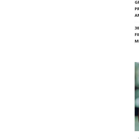
G
P
A
3
F
M