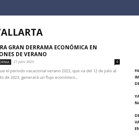
VALLARTA
ERA GRAN DERRAMA ECONÓMICA EN
ONES DE VERANO
27 julio 2023
ORNIA
0
H
ue el periodo vacacional verano 2023, que va del 12 de julio al
I
to de 2023, generará un flujo económico...
D
Y
N
D
V
E