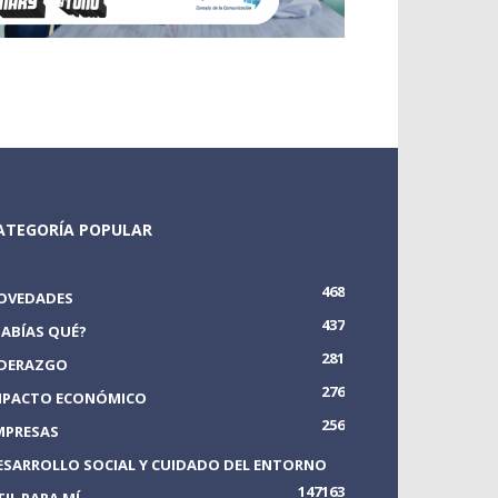
ATEGORÍA POPULAR
468
OVEDADES
437
SABÍAS QUÉ?
281
IDERAZGO
276
MPACTO ECONÓMICO
256
MPRESAS
ESARROLLO SOCIAL Y CUIDADO DEL ENTORNO
147
163