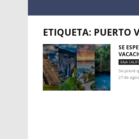
ETIQUETA: PUERTO 
SE ESP
VACACI
BAJA CALIF
Se prevé q
27 de agos