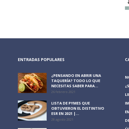
ENTRADAS POPULARES
C
¿PENSANDO EN ABRIR UNA
N
TAQUERÍA? TODO LO QUE
NECESITAS SABER PARA...
¿
26 febrero 2021
L
LISTA DE PYMES QUE
I
OBTUVIERON EL DISTINTIVO
E
ESR EN 2021 |...
28 agosto 2021
D