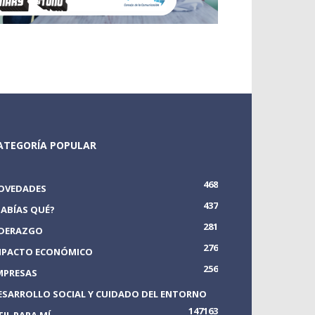
ATEGORÍA POPULAR
468
OVEDADES
437
SABÍAS QUÉ?
281
IDERAZGO
276
MPACTO ECONÓMICO
256
MPRESAS
ESARROLLO SOCIAL Y CUIDADO DEL ENTORNO
147
163