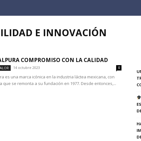
BILIDAD E INNOVACIÓN
ALPURA COMPROMISO CON LA CALIDAD
14 octubre 2023
VALOR
0
U
ra es una marca icónica en la industria láctea mexicana, con
T
ia que se remonta a su fundación en 1977. Desde entonces,...
C
E
D
H
I
D