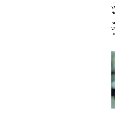
Y
N
D
V
E