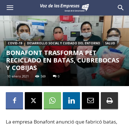
Voz
de
las
COVID-19
DESARROLLO SOCIAL Y CUIDADO DEL ENTORNO
SALUD
Empresas
BONAFONT TRASFORMA PET
RECICLADO EN BATAS, CUBREBOCAS
Y COBIJAS
10 enero 2021
569
0
La empresa Bonafont anunció que fabricó batas,