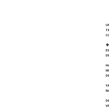
U
T
C
E
D
H
I
D
Y
N
D
V