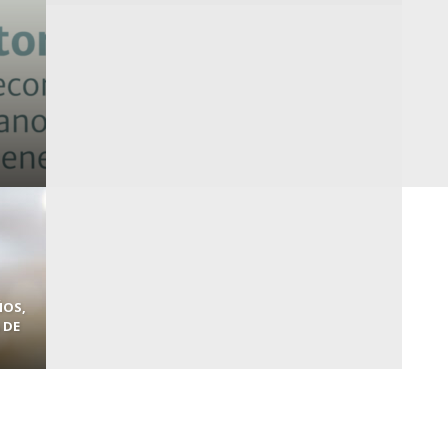
ÑOS,
 DE