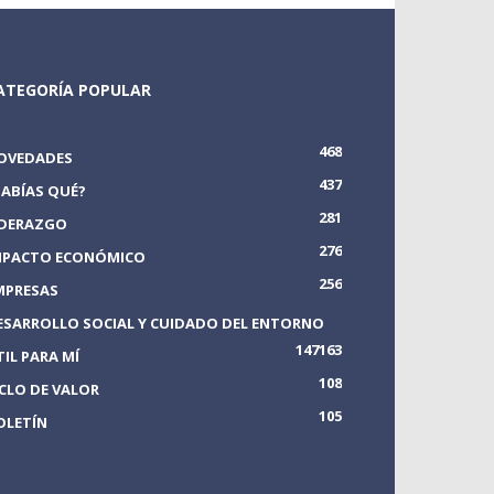
ATEGORÍA POPULAR
468
OVEDADES
437
SABÍAS QUÉ?
281
IDERAZGO
276
MPACTO ECONÓMICO
256
MPRESAS
ESARROLLO SOCIAL Y CUIDADO DEL ENTORNO
147
163
TIL PARA MÍ
108
ICLO DE VALOR
105
OLETÍN