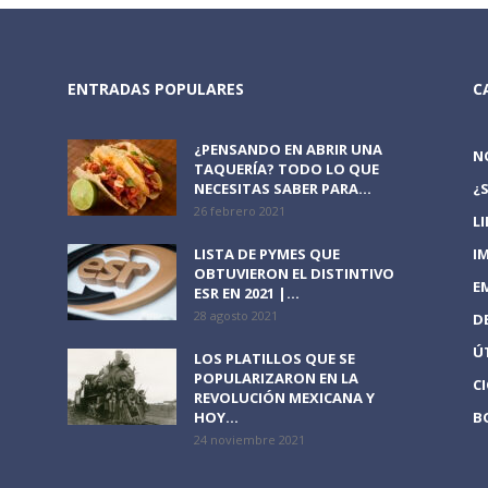
ENTRADAS POPULARES
C
¿PENSANDO EN ABRIR UNA
N
TAQUERÍA? TODO LO QUE
NECESITAS SABER PARA...
¿
26 febrero 2021
L
LISTA DE PYMES QUE
I
OBTUVIERON EL DISTINTIVO
E
ESR EN 2021 |...
28 agosto 2021
D
Ú
LOS PLATILLOS QUE SE
POPULARIZARON EN LA
C
REVOLUCIÓN MEXICANA Y
HOY...
B
24 noviembre 2021