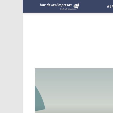
Voz
#E
de
las
Empresas