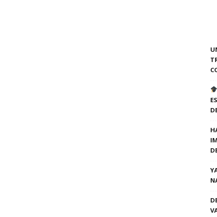
U
T
C
E
D
H
I
D
Y
N
D
V