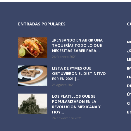
ENTRADAS POPULARES
C
¿PENSANDO EN ABRIR UNA
N
TAQUERÍA? TODO LO QUE
NECESITAS SABER PARA...
¿
26 febrero 2021
L
LISTA DE PYMES QUE
I
OBTUVIERON EL DISTINTIVO
E
ESR EN 2021 |...
28 agosto 2021
D
Ú
LOS PLATILLOS QUE SE
POPULARIZARON EN LA
C
REVOLUCIÓN MEXICANA Y
HOY...
B
24 noviembre 2021