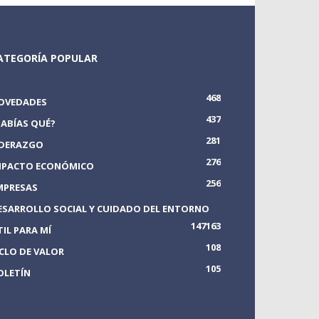
ATEGORÍA POPULAR
468
OVEDADES
437
SABÍAS QUÉ?
281
IDERAZGO
276
MPACTO ECONÓMICO
256
MPRESAS
ESARROLLO SOCIAL Y CUIDADO DEL ENTORNO
147
163
TIL PARA MÍ
108
ICLO DE VALOR
105
OLETÍN