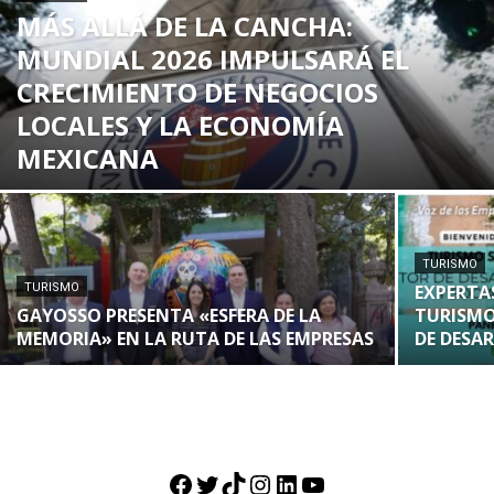
MÁS ALLÁ DE LA CANCHA:
MUNDIAL 2026 IMPULSARÁ EL
CRECIMIENTO DE NEGOCIOS
LOCALES Y LA ECONOMÍA
MEXICANA
TURISMO
TURISMO
EXPERTA
GAYOSSO PRESENTA «ESFERA DE LA
TURISM
MEMORIA» EN LA RUTA DE LAS EMPRESAS
DE DESA
Facebook
Twitter
TikTok
Instagram
LinkedIn
YouTube