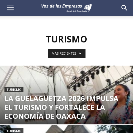
Voz
de
TURISMO
las
Empresas
MÁS RECIENTES
TURISMO
LA GUELAGUETZA 2026 IMPULSA
EL TURISMO Y FORTALECE LA
ECONOMÍA DE OAXACA
TURISMO