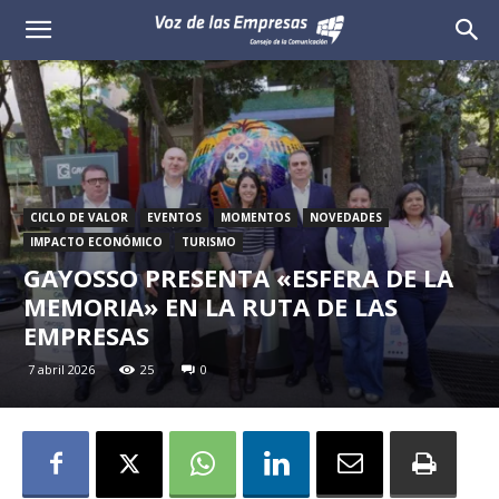
Voz
de
las
Empresas
CICLO DE VALOR
EVENTOS
MOMENTOS
NOVEDADES
IMPACTO ECONÓMICO
TURISMO
GAYOSSO PRESENTA «ESFERA DE LA
MEMORIA» EN LA RUTA DE LAS
EMPRESAS
7 abril 2026
25
0