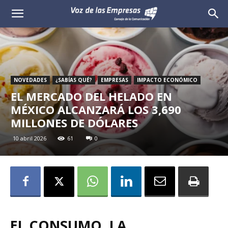
Voz
de
las
NOVEDADES
¿SABÍAS QUÉ?
EMPRESAS
IMPACTO ECONÓMICO
Empresas
EL MERCADO DEL HELADO EN
MÉXICO ALCANZARÁ LOS 3,690
MILLONES DE DÓLARES
10 abril 2026
61
0
EL CONSUMO, LA