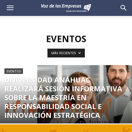
Voz
de
EVENTOS
las
Empresas
MÁS RECIENTES
EVENTOS
UNIVERSIDAD ANÁHUAC
REALIZARÁ SESIÓN INFORMATIVA
SOBRE LA MAESTRÍA EN
RESPONSABILIDAD SOCIAL E
INNOVACIÓN ESTRATÉGICA