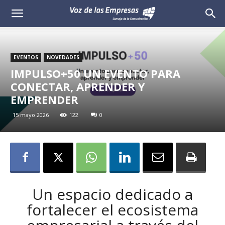
Voz
de
EVENTOS
NOVEDADES
las
IMPULSO+50 UN EVENTO PARA
CONECTAR, APRENDER Y
Empresas
EMPRENDER
15 mayo 2026
122
0
Un espacio dedicado a
fortalecer el ecosistema