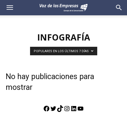
Voz
de
INFOGRAFÍA
las
Empresas
POPULARES EN LOS ÚLTIMOS 7 DÍAS
No hay publicaciones para
mostrar
Facebook
Twitter
TikTok
Instagram
LinkedIn
YouTube