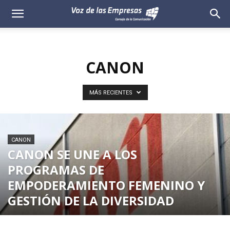
Voz
de
CANON
las
Empresas
MÁS RECIENTES
CANON
CANON SE UNE A LOS
PROGRAMAS DE
EMPODERAMIENTO FEMENINO Y
GESTIÓN DE LA DIVERSIDAD