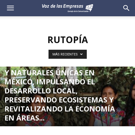
Voz
de
RUTOPÍA
las
RUTOPÍA
Empresas
RUTOPÍA CONECTA A VIAJEROS
MÁS RECIENTES
CON EXPERIENCIAS CULTURALES
Y NATURALES ÚNICAS EN
MÉXICO, IMPULSANDO EL
DESARROLLO LOCAL,
PRESERVANDO ECOSISTEMAS Y
REVITALIZANDO LA ECONOMÍA
EN ÁREAS...