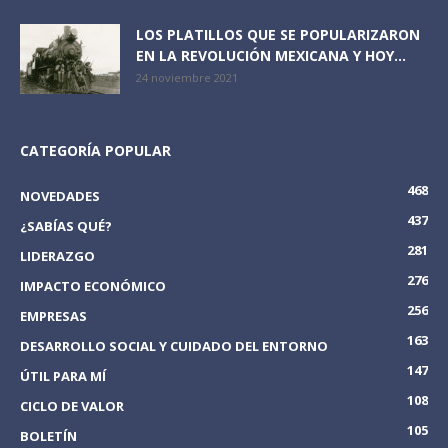
LOS PLATILLOS QUE SE POPULARIZARON
EN LA REVOLUCIÓN MEXICANA Y HOY...
24 noviembre 2021
CATEGORÍA POPULAR
468
NOVEDADES
437
¿SABÍAS QUÉ?
281
LIDERAZGO
276
IMPACTO ECONÓMICO
256
EMPRESAS
163
DESARROLLO SOCIAL Y CUIDADO DEL ENTORNO
147
ÚTIL PARA MÍ
108
CICLO DE VALOR
105
BOLETÍN