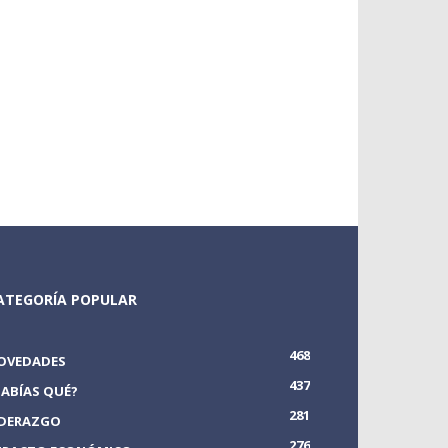
ATEGORÍA POPULAR
468
OVEDADES
437
SABÍAS QUÉ?
281
IDERAZGO
276