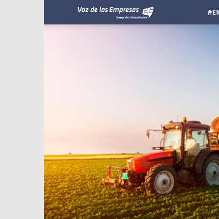
Voz
#E
de
las
Empresas