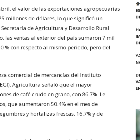
ril, el valor de las exportaciones agropecuarias
E
D
5 millones de dólares, lo que significó un
 Secretaría de Agricultura y Desarrollo Rural
H
I
o, las ventas al exterior del país sumaron 7 mil
D
7.0 % con respecto al mismo periodo, pero del
Y
N
za comercial de mercancías del Instituto
D
V
NEGI), Agricultura señaló que el mayor
E
iones de café crudo en grano, con 86.7%. Le
ricos, que aumentaron 50.4% en el mes de
legumbres y hortalizas frescas, 16.7% y de