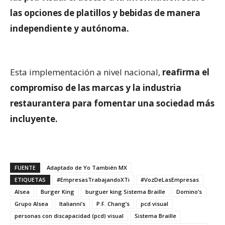
las opciones de platillos y bebidas de manera
independiente y autónoma.
Esta implementación a nivel nacional,
reafirma el
compromiso de las marcas y la industria
restaurantera para fomentar una sociedad más
incluyente.
FUENTE
Adaptado de Yo También MX
ETIQUETAS
#EmpresasTrabajandoXTi
#VozDeLasEmpresas
Alsea
Burger King
burguer king Sistema Braille
Domino’s
Grupo Alsea
Italianni’s
P.F. Chang’s
pcd visual
personas con discapacidad (pcd) visual
Sistema Braille