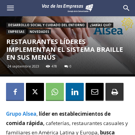
Voz
de
DESARROLLO SOCIAL Y CUIDADO DEL ENTORNO
¿SABÍAS QUÉ?
EMPRESAS
NOVEDADES
las
RESTAURANTES LÍDERES
IMPLEMENTAN EL SISTEMA BRAILLE
Empresas
EN SUS MENÚS
24 septiembre 2023
478
0
Grupo Alsea
,
líder en establecimientos de
comida rápida,
cafeterías, restaurantes casuales y
familiares en América Latina y Europa,
busca