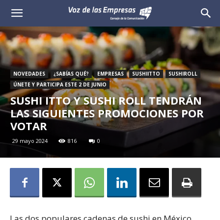
Voz
de
las
NOVEDADES
¿SABÍAS QUÉ?
EMPRESAS
SUSHIITTO
SUSHIROLL
Empresas
ÚNETE Y PARTICIPA ESTE 2 DE JUNIO
SUSHI ITTO Y SUSHI ROLL TENDRÁN
LAS SIGUIENTES PROMOCIONES POR
VOTAR
29 mayo 2024
816
0
Las dos populares cadenas de sushi en México,