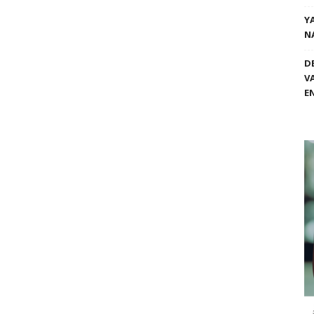
Y
N
D
V
E