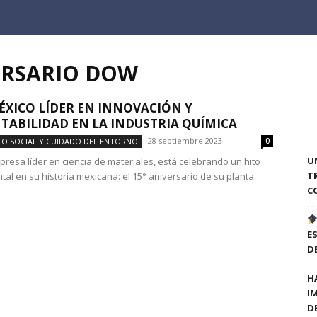
VERSARIO DOW
XICO LÍDER EN INNOVACIÓN Y
TABILIDAD EN LA INDUSTRIA QUÍMICA
28 septiembre 2023
O SOCIAL Y CUIDADO DEL ENTORNO
0
U
presa líder en ciencia de materiales, está celebrando un hito
T
tal en su historia mexicana: el 15° aniversario de su planta
C
E
D
H
I
D