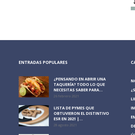
ENTRADAS POPULARES
C
¿PENSANDO EN ABRIR UNA
N
TAQUERÍA? TODO LO QUE
NECESITAS SABER PARA...
¿
26 febrero 2021
L
LISTA DE PYMES QUE
I
OBTUVIERON EL DISTINTIVO
E
ESR EN 2021 |...
28 agosto 2021
D