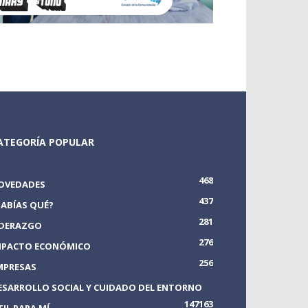
ATEGORÍA POPULAR
468
OVEDADES
437
SABÍAS QUÉ?
281
IDERAZGO
276
MPACTO ECONÓMICO
256
MPRESAS
ESARROLLO SOCIAL Y CUIDADO DEL ENTORNO
147
163