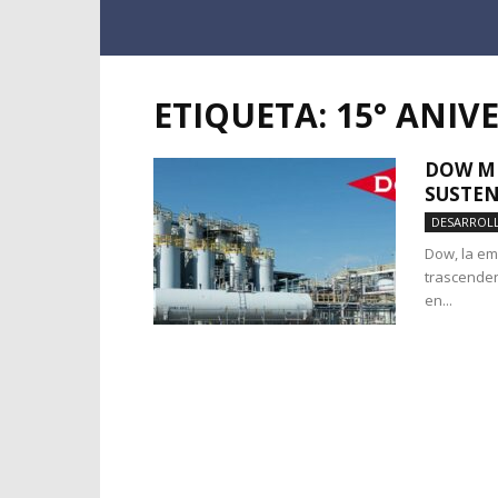
ETIQUETA: 15° ANI
DOW MÉ
SUSTEN
DESARROLL
Dow, la em
trascenden
en...