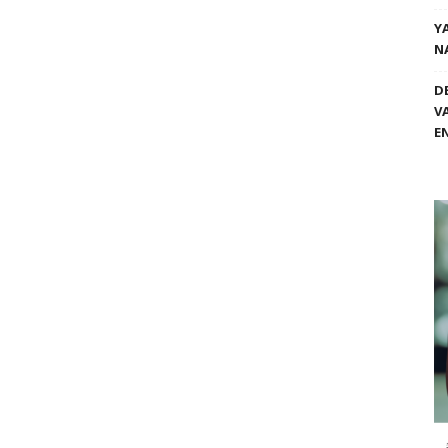
Y
N
D
V
E