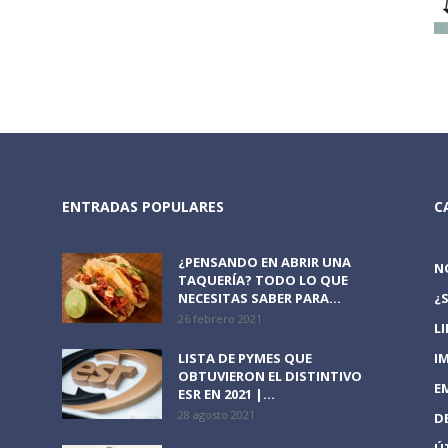
ENTRADAS POPULARES
C
¿PENSANDO EN ABRIR UNA
N
TAQUERÍA? TODO LO QUE
NECESITAS SABER PARA...
¿
26 febrero 2021
L
LISTA DE PYMES QUE
I
OBTUVIERON EL DISTINTIVO
E
ESR EN 2021 |...
28 agosto 2021
D