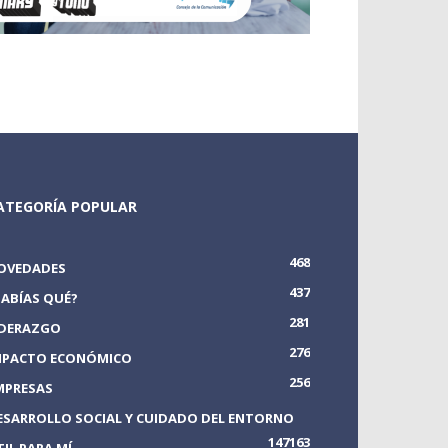
ATEGORÍA POPULAR
468
OVEDADES
437
SABÍAS QUÉ?
281
IDERAZGO
276
MPACTO ECONÓMICO
256
MPRESAS
ESARROLLO SOCIAL Y CUIDADO DEL ENTORNO
147
163