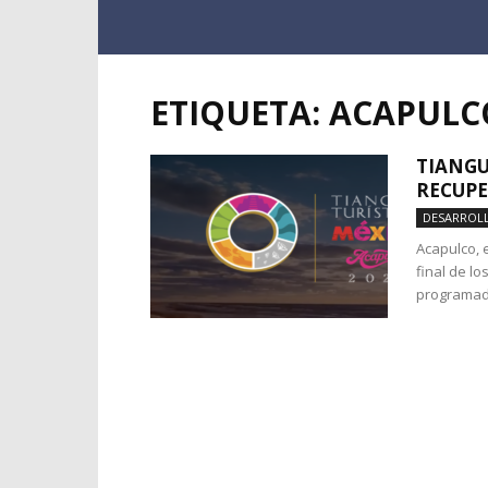
ETIQUETA: ACAPULC
TIANGU
RECUPE
DESARROLL
Acapulco, e
final de lo
programado