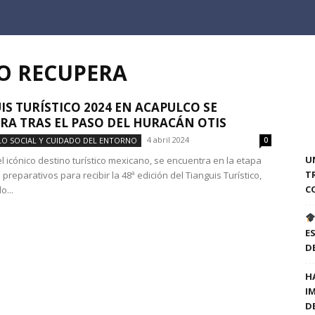
O RECUPERA
IS TURÍSTICO 2024 EN ACAPULCO SE
RA TRAS EL PASO DEL HURACÁN OTIS
4 abril 2024
O SOCIAL Y CUIDADO DEL ENTORNO
0
U
l icónico destino turístico mexicano, se encuentra en la etapa
T
s preparativos para recibir la 48ª edición del Tianguis Turístico,
C
...
E
D
H
I
D