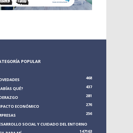
ATEGORÍA POPULAR
468
OVEDADES
437
SABÍAS QUÉ?
281
IDERAZGO
276
MPACTO ECONÓMICO
256
MPRESAS
ESARROLLO SOCIAL Y CUIDADO DEL ENTORNO
147
163