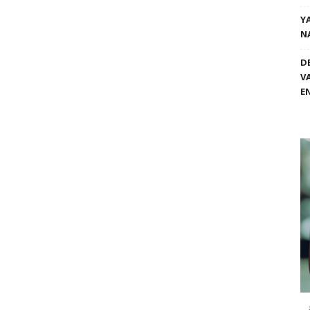
Y
N
D
V
E