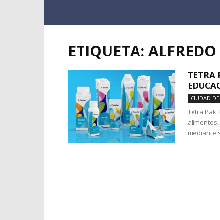
ETIQUETA: ALFRED
TETRA 
EDUCAC
CIUDAD DE
Tetra Pak,
alimentos,
mediante s