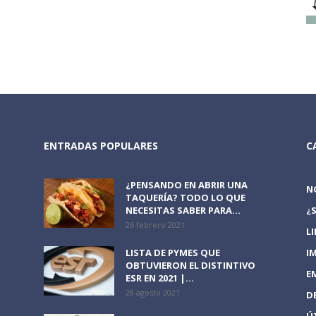
ENTRADAS POPULARES
C
¿PENSANDO EN ABRIR UNA
N
TAQUERÍA? TODO LO QUE
NECESITAS SABER PARA...
¿
26 febrero 2021
L
LISTA DE PYMES QUE
I
OBTUVIERON EL DISTINTIVO
E
ESR EN 2021 |...
28 agosto 2021
D