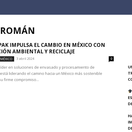
O ROMÁN
PAK IMPULSA EL CAMBIO EN MÉXICO CON
IÓN AMBIENTAL Y RECICLAJE
3 abril 2024
 MÉXICO
0
U
 líder en soluciones de envasado y procesamiento de
T
 está liderando el camino hacia un México más sostenible
C
u firme compromiso...
E
D
H
I
D