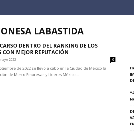
CONESA LABASTIDA
CARSO DENTRO DEL RANKING DE LOS
S CON MEJOR REPUTACIÓN
mayo 2023
0
H
eptiembre de 2022 se llevó a cabo en la Ciudad de México la
I
ción de Merco Empresas y Líderes México,...
D
Y
N
D
V
E