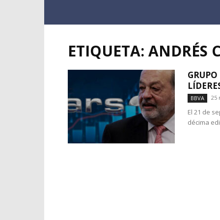
ETIQUETA: ANDRÉS 
GRUPO 
LÍDERE
25 
BBVA
El 21 de s
décima edi