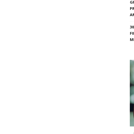
G
P
A
3
F
M