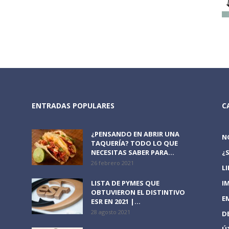
ENTRADAS POPULARES
C
¿PENSANDO EN ABRIR UNA
N
TAQUERÍA? TODO LO QUE
NECESITAS SABER PARA...
¿
26 febrero 2021
L
LISTA DE PYMES QUE
I
OBTUVIERON EL DISTINTIVO
E
ESR EN 2021 |...
28 agosto 2021
D