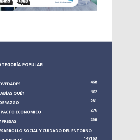
ATEGORÍA POPULAR
468
OVEDADES
437
SABÍAS QUÉ?
281
IDERAZGO
276
MPACTO ECONÓMICO
256
MPRESAS
ESARROLLO SOCIAL Y CUIDADO DEL ENTORNO
147
163