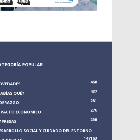
ATEGORÍA POPULAR
468
OVEDADES
437
SABÍAS QUÉ?
281
IDERAZGO
276
MPACTO ECONÓMICO
256
MPRESAS
ESARROLLO SOCIAL Y CUIDADO DEL ENTORNO
147
163