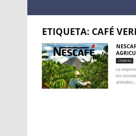
ETIQUETA: CAFÉ VER
NESCAF
AGRICU
CHIAPAS
La corpora
los conoci
animales...