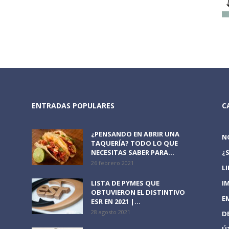
ENTRADAS POPULARES
C
¿PENSANDO EN ABRIR UNA
N
TAQUERÍA? TODO LO QUE
NECESITAS SABER PARA...
¿
26 febrero 2021
L
LISTA DE PYMES QUE
I
OBTUVIERON EL DISTINTIVO
E
ESR EN 2021 |...
28 agosto 2021
D