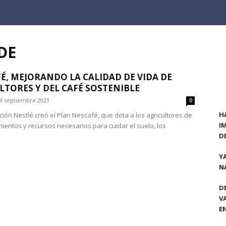
DE
É, MEJORANDO LA CALIDAD DE VIDA DE
LTORES Y DEL CAFÉ SOSTENIBLE
8 septiembre 2023
0
H
ción Nestlé creó el Plan Nescafé, que dota a los agricultores de
I
mientos y recursos necesarios para cuidar el suelo, los
D
Y
N
D
V
E