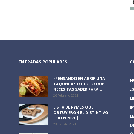
ENTRADAS POPULARES
C
¿PENSANDO EN ABRIR UNA
N
TAQUERÍA? TODO LO QUE
NECESITAS SABER PARA...
¿
26 febrero 2021
L
LISTA DE PYMES QUE
I
OBTUVIERON EL DISTINTIVO
E
ESR EN 2021 |...
28 agosto 2021
D