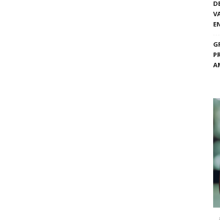
D
V
E
G
P
A