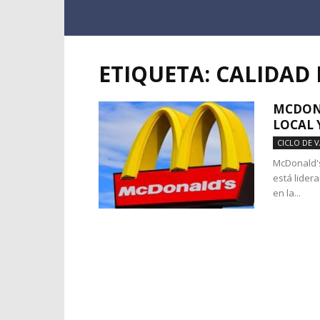
ETIQUETA: CALIDA
MCDONA
LOCAL 
CICLO DE 
McDonald's
está lidera
en la...