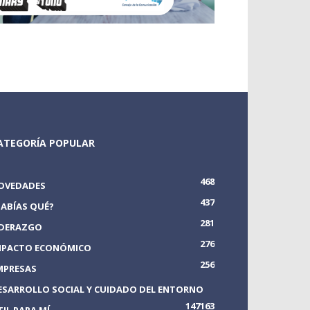
ATEGORÍA POPULAR
468
OVEDADES
437
SABÍAS QUÉ?
281
IDERAZGO
276
MPACTO ECONÓMICO
256
MPRESAS
ESARROLLO SOCIAL Y CUIDADO DEL ENTORNO
147
163