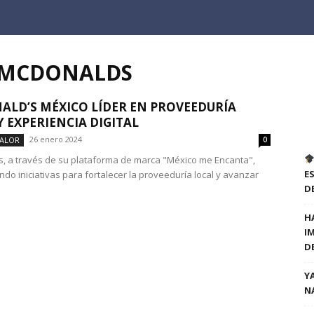
D MCDONALDS
LD’S MÉXICO LÍDER EN PROVEEDURÍA
Y EXPERIENCIA DIGITAL
26 enero 2024
VALOR
0
, a través de su plataforma de marca "México me Encanta",
E
ndo iniciativas para fortalecer la proveeduría local y avanzar
D
H
I
D
Y
N