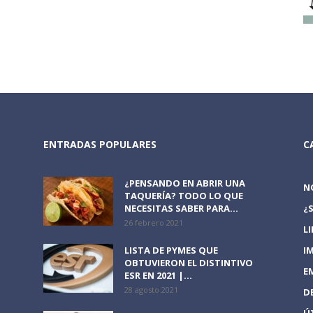
ENTRADAS POPULARES
C
¿PENSANDO EN ABRIR UNA
N
TAQUERÍA? TODO LO QUE
NECESITAS SABER PARA...
¿
26 febrero 2021
L
LISTA DE PYMES QUE
I
OBTUVIERON EL DISTINTIVO
E
ESR EN 2021 |...
28 agosto 2021
D