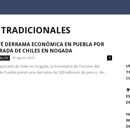
 TRADICIONALES
VÉ DERRAMA ECONÓMICA EN PUEBLA POR
ADA DE CHILES EN NOGADA
30 agosto 2023
VALOR
0
U
mporada de chile en nogada, la Secretaría de Turismo del
T
de Puebla prevé una derrama de 200 millones de pesos, de...
C
E
D
H
I
D