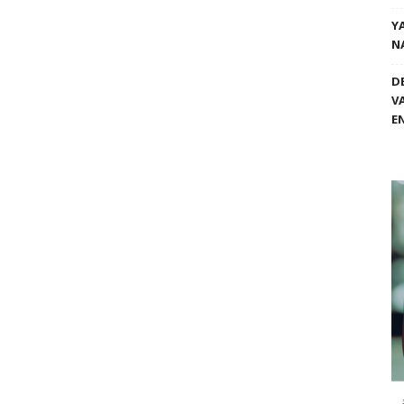
Y
N
D
V
E