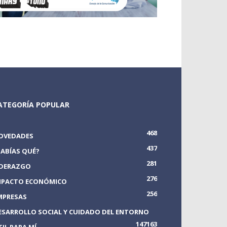
ATEGORÍA POPULAR
468
OVEDADES
437
SABÍAS QUÉ?
281
IDERAZGO
276
MPACTO ECONÓMICO
256
MPRESAS
ESARROLLO SOCIAL Y CUIDADO DEL ENTORNO
147
163