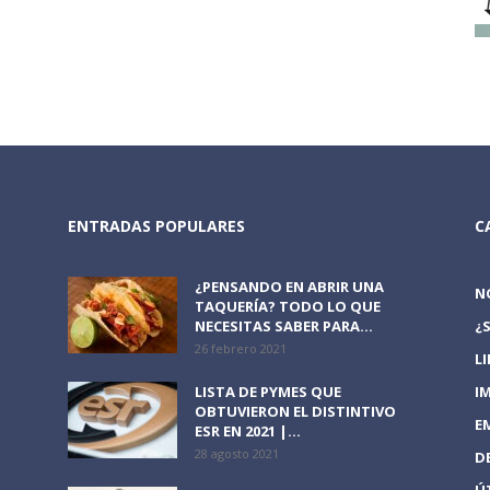
ENTRADAS POPULARES
C
¿PENSANDO EN ABRIR UNA
N
TAQUERÍA? TODO LO QUE
NECESITAS SABER PARA...
¿
26 febrero 2021
L
LISTA DE PYMES QUE
I
OBTUVIERON EL DISTINTIVO
E
ESR EN 2021 |...
28 agosto 2021
D