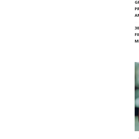
G
P
A
3
F
M