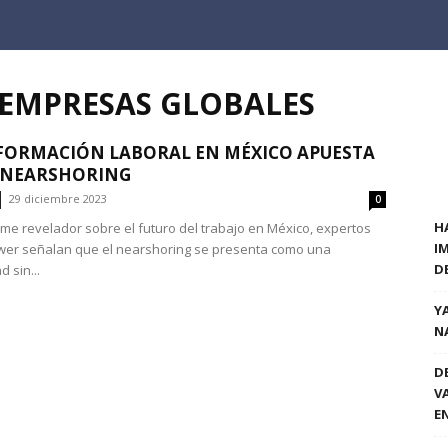
 EMPRESAS GLOBALES
FORMACIÓN LABORAL EN MÉXICO APUESTA
 NEARSHORING
29 diciembre 2023
0
H
rme revelador sobre el futuro del trabajo en México, expertos
I
er señalan que el nearshoring se presenta como una
D
 sin...
Y
N
D
V
E