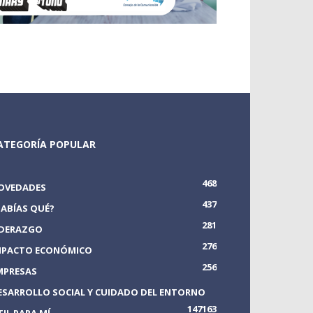
ATEGORÍA POPULAR
468
OVEDADES
437
SABÍAS QUÉ?
281
IDERAZGO
276
MPACTO ECONÓMICO
256
MPRESAS
ESARROLLO SOCIAL Y CUIDADO DEL ENTORNO
147
163